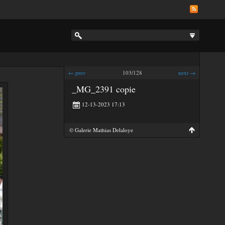
← prev
103/128
next →
_MG_2391 copie
12-13-2023 17:13
© Galerie Mathias Delaloye