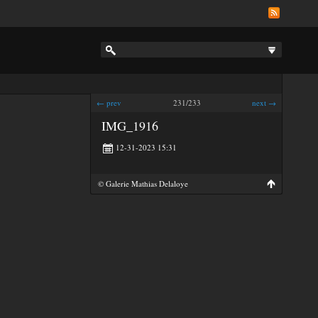
← prev
231/233
next →
IMG_1916
12-31-2023 15:31
© Galerie Mathias Delaloye